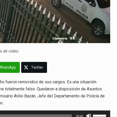
a de video.
WhatsApp
Twitter
ho fueron removidos de sus cargos. Es una situación
me totalmente falso. Quedaron a disposición de Asuntos
misario Atilio Bazán, Jefe del Departamento de Policía de
n.
Utiliza
00:00