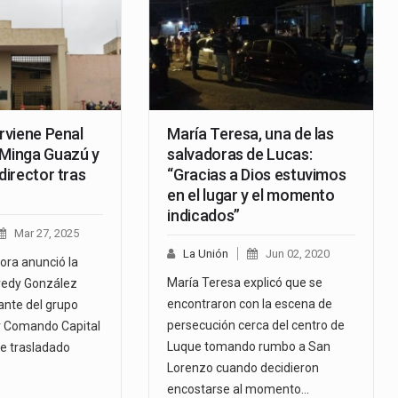
erviene Penal
María Teresa, una de las
 Minga Guazú y
salvadoras de Lucas:
 director tras
“Gracias a Dios estuvimos
en el lugar y el momento
indicados”
Mar 27, 2025
La Unión
Jun 02, 2020
ra anunció la
María Teresa explicó que se
redy González
encontraron con la escena de
rante del grupo
persecución cerca del centro de
r Comando Capital
Luque tomando rumbo a San
ue trasladado
Lorenzo cuando decidieron
encostarse al momento…