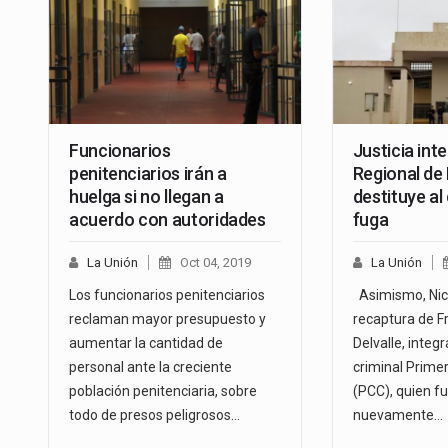
Funcionarios
Justicia int
penitenciarios irán a
Regional de
huelga si no llegan a
destituye al
acuerdo con autoridades
fuga
La Unión
Oct 04, 2019
La Unión
Los funcionarios penitenciarios
Asimismo, Nico
reclaman mayor presupuesto y
recaptura de F
aumentar la cantidad de
Delvalle, integ
personal ante la creciente
criminal Prime
población penitenciaria, sobre
(PCC), quien f
todo de presos peligrosos…
nuevamente…