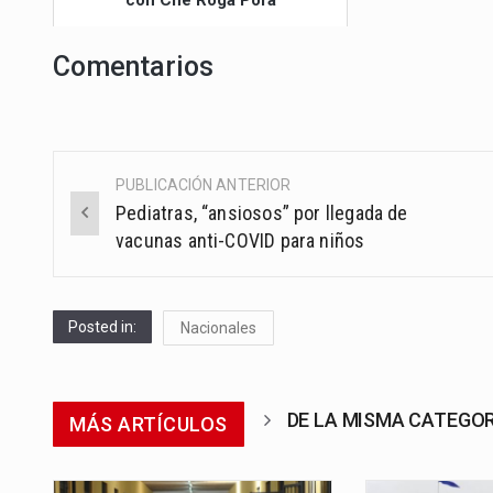
con Che Róga Porã
Comentarios
PUBLICACIÓN ANTERIOR
Post
Pediatras, “ansiosos” por llegada de
navigation
vacunas anti-COVID para niños
Posted in:
Nacionales
DE LA MISMA CATEGO
MÁS ARTÍCULOS