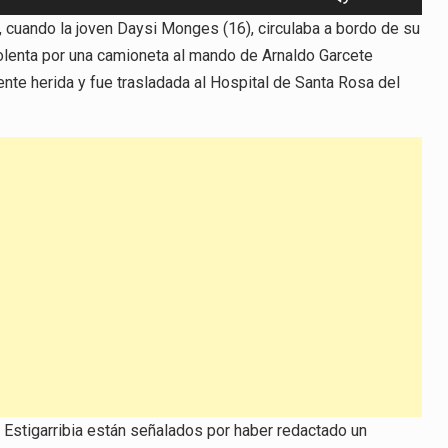
las
 cuando la joven Daysi Monges (16), circulaba a bordo de su
teclas
lenta por una camioneta al mando de Arnaldo Garcete
de
ente herida y fue trasladada al Hospital de Santa Rosa del
flecha
arriba/abajo
para
aumentar
o
disminuir
el
volumen.
 Estigarribia están señalados por haber redactado un