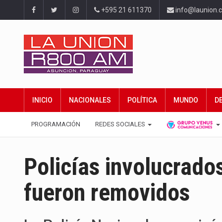
+595 21 611370
info@launion.
INICIO
NACIONALES
POLÍTICA
MUNDO
D
PROGRAMACIÓN
REDES SOCIALES
Policías involucrado
fueron removidos