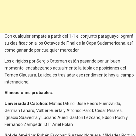
Con cualquier empate a partir del 1-1 el conjunto paraguayo logrará
su clasificación a los Octavos de Final de la Copa Sudamericana, así
como ganando por cualquier marcador.
Los dirigidos por Sergio Orteman están pasando por un buen
momento, encabezando actualmente la tabla de posiciones del
Torneo Clausura. La idea es trasladar ese rendimiento hoy al campo
internacional.
Alineaciones probables:
Universidad Católica:
Matías Dituro; José Pedro Fuenzalida,
Germán Lanaro, Valber Huerta y Alfonso Parot; César Pinares,
Ignacio Saavedra y Luciano Aued; Gastón Lezcano, Edson Puch y
Fernando Zampedri.
DT
: Ariel Holan.
Sol de América
: Rubén Escobar; Gustavo Noguera, Milciades Portillo,