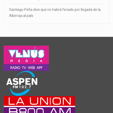
Santiago Peña dice que no habrá feriado por llegada de la
Albirroja al país