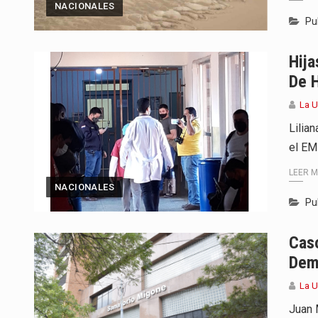
NACIONALES
Pu
Hija
De 
La U
Lilian
el EM
LEER 
NACIONALES
Pu
Caso
Dem
La U
Juan 