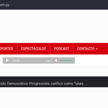
com.py
EPORTES
ESPECTÁCULOS
PODCAST
CONTACTO
rtido Democrático Progresista, calificó como "unas…
ncias (MEC) ha confirmado la…
 años que reside en…