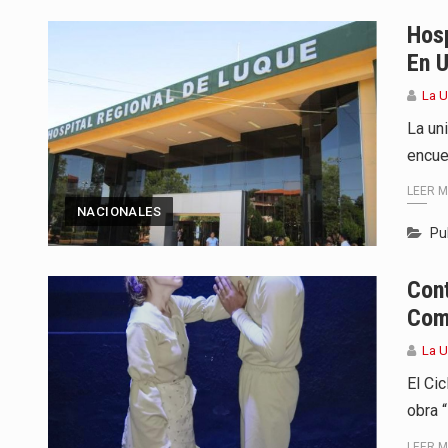
El presidente de la República se
Hosp
En 
Una familia atravesó momentos 
La 
Fretes se refirió concretamente 
La un
encue
“La situación no está tan mala en
LEER 
El amanecer de este miércoles s
NACIONALES
Pu
Hace casi dos meses que Rivas 
Con
Mientras visitaba una fábrica d
Como
La 
El Ci
obra 
LEER 