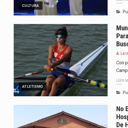
CULTURA
Pu
Mun
Par
Bus
La 
Con p
Campe
LEER 
ATLETISMO
Pu
No E
Hosp
De H