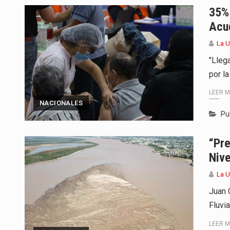
35%
Acu
La U
"Lleg
por la
LEER 
NACIONALES
Pu
“Pre
Nive
La U
Juan 
Fluvi
LEER 