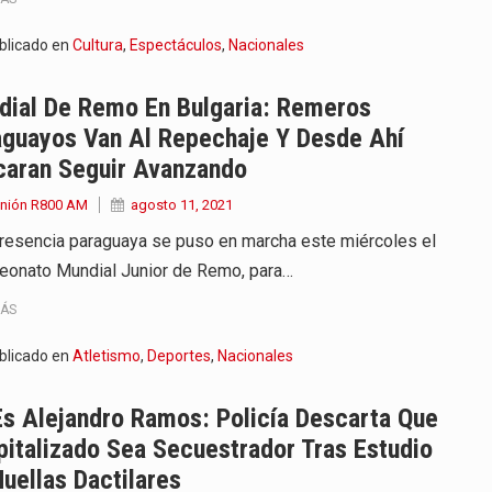
blicado en
Cultura
,
Espectáculos
,
Nacionales
dial De Remo En Bulgaria: Remeros
aguayos Van Al Repechaje Y Desde Ahí
caran Seguir Avanzando
Unión R800 AM
agosto 11, 2021
resencia paraguaya se puso en marcha este miércoles el
onato Mundial Junior de Remo, para…
MÁS
blicado en
Atletismo
,
Deportes
,
Nacionales
s Alejandro Ramos: Policía Descarta Que
italizado Sea Secuestrador Tras Estudio
uellas Dactilares