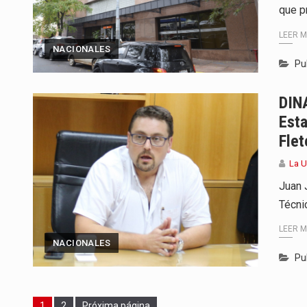
que p
LEER 
NACIONALES
Pu
DIN
Esta
Flet
La U
Juan 
Técni
LEER 
NACIONALES
Pu
Page
Page
1
2
Próxima página