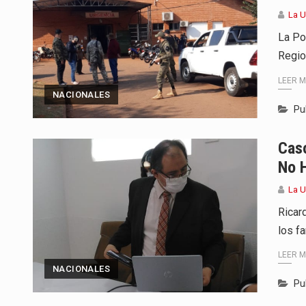
La U
La Po
Regio
LEER 
NACIONALES
Pu
Cas
No 
La U
Ricar
los f
LEER 
NACIONALES
Pu