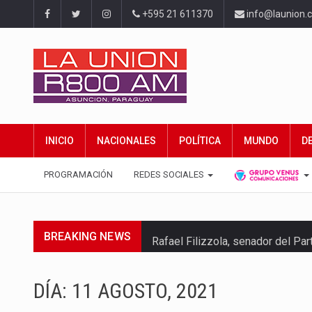
+595 21 611370
info@launion.
INICIO
NACIONALES
POLÍTICA
MUNDO
D
PROGRAMACIÓN
REDES SOCIALES
BREAKING NEWS
Rafael Filizzola, senador del Pa
El Ministerio de Educación y Cie
DÍA:
11 AGOSTO, 2021
Para Tania, una paraguaya de 33