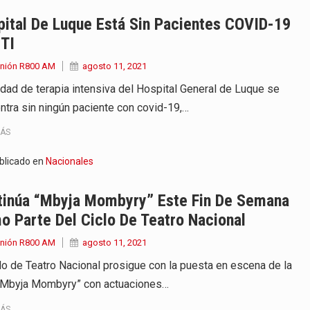
 encontraba en el aeropuerto…
ital De Luque Está Sin Pacientes COVID-19
UTI
de extrema tensión durante la madrugada…
Unión R800 AM
agosto 11, 2021
al recorrido que realizó este jueves…
idad de terapia intensiva del Hospital General de Luque se
ntra sin ningún paciente con covid-19,…
 el Ministerio de…
MÁS
e caracteriza por un ambiente…
blicado en
Nacionales
dejó el Senado y,…
tinúa “Mbyja Mombyry” Este Fin De Semana
e armamentos en San Paulo, el…
 Parte Del Ciclo De Teatro Nacional
Unión R800 AM
agosto 11, 2021
clo de Teatro Nacional prosigue con la puesta en escena de la
“Mbyja Mombyry” con actuaciones…
MÁS