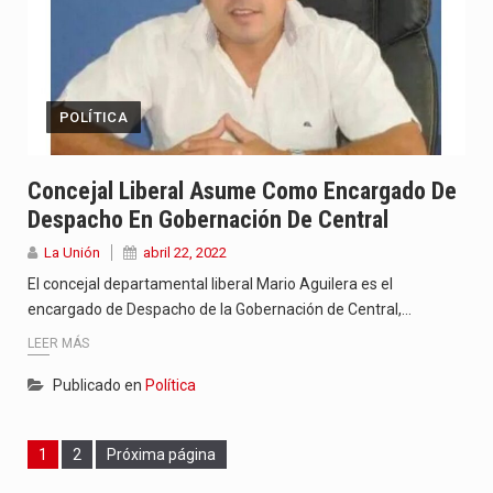
POLÍTICA
Concejal Liberal Asume Como Encargado De
Despacho En Gobernación De Central
La Unión
abril 22, 2022
El concejal departamental liberal Mario Aguilera es el
encargado de Despacho de la Gobernación de Central,…
LEER MÁS
Publicado en
Política
Page
Page
1
2
Próxima página