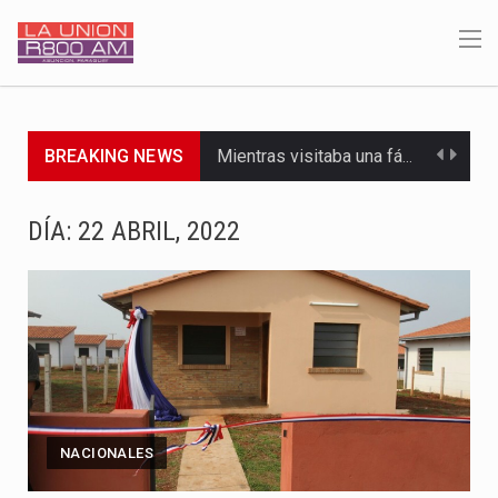
BREAKING NEWS
Mientras visitaba una fábrica de armamentos en San Paulo, el…
Rafael Filizzola, senador del Partido Democrático Progresista, calificó como "unas…
DÍA:
22 ABRIL, 2022
El Ministerio de Educación y Ciencias (MEC) ha confirmado la…
Para Tania, una paraguaya de 33 años que reside en…
El presidente de la República se encontraba en el aeropuerto…
Una familia atravesó momentos de extrema tensión durante la madrugada…
NACIONALES
Fretes se refirió concretamente al recorrido que realizó este jueves…