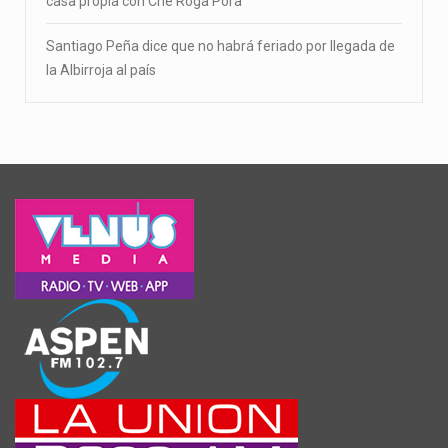
casa propia con Che Róga Porã
Santiago Peña dice que no habrá feriado por llegada de
la Albirroja al país