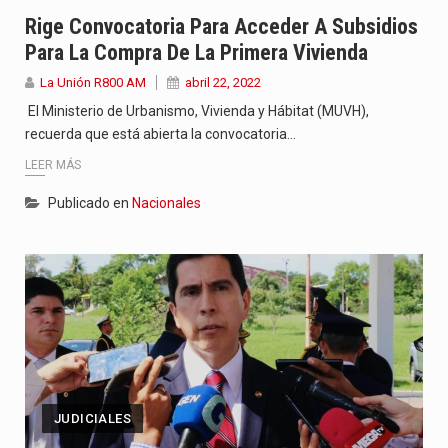
“La situación no está tan mala en el Ministerio de…
Rige Convocatoria Para Acceder A Subsidios
Para La Compra De La Primera Vivienda
El amanecer de este miércoles se caracteriza por un ambiente…
La Unión R800 AM
abril 22, 2022
Hace casi dos meses que Rivas dejó el Senado y,…
El Ministerio de Urbanismo, Vivienda y Hábitat (MUVH),
recuerda que está abierta la convocatoria…
LEER MÁS
Publicado en
Nacionales
JUDICIALES