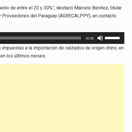
nto de entre el 20 y 30%”, destacó Marcelo Benítez, titular
 y Proveedores del Paraguay (AGRECALPPY), en contacto
Utiliza
00:00
las
 impuestas a la importación de calzados de origen chino, en
teclas
 en los últimos meses.
de
flecha
arriba/abajo
para
aumentar
o
disminuir
el
volumen.