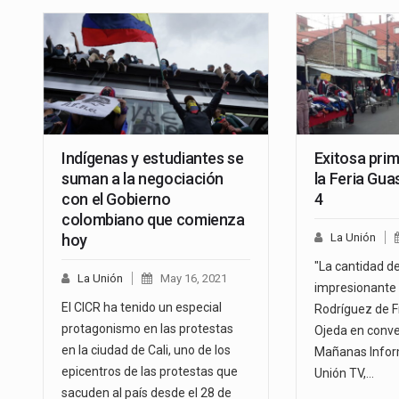
Indígenas y estudiantes se
Exitosa prim
suman a la negociación
la Feria Gu
con el Gobierno
4
colombiano que comienza
hoy
La Unión
"La cantidad d
La Unión
May 16, 2021
impresionante 
El CICR ha tenido un especial
Rodríguez de Fr
protagonismo en las protestas
Ojeda en conve
en la ciudad de Cali, uno de los
Mañanas Inform
epicentros de las protestas que
Unión TV,…
sacuden al país desde el 28 de