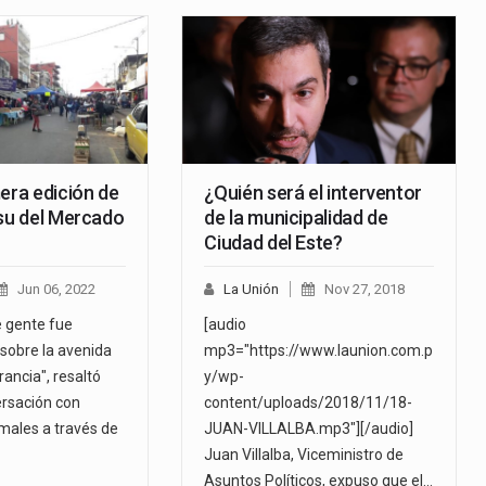
era edición de
¿Quién será el interventor
asu del Mercado
de la municipalidad de
Ciudad del Este?
Jun 06, 2022
La Unión
Nov 27, 2018
e gente fue
[audio
sobre la avenida
mp3="https://www.launion.com.p
ancia", resaltó
y/wp-
rsación con
content/uploads/2018/11/18-
ales a través de
JUAN-VILLALBA.mp3"][/audio]
Juan Villalba, Viceministro de
Asuntos Políticos, expuso que el…