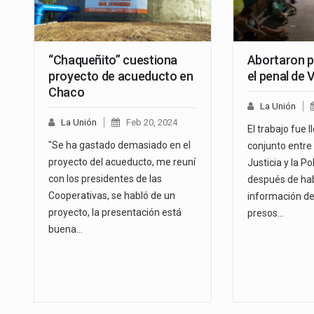
“Chaqueñito” cuestiona
Abortaron p
proyecto de acueducto en
el penal de V
Chaco
La Unión
La Unión
Feb 20, 2024
El trabajo fue 
"Se ha gastado demasiado en el
conjunto entre 
proyecto del acueducto, me reuní
Justicia y la Po
con los presidentes de las
después de hab
Cooperativas, se habló de un
información de
proyecto, la presentación está
presos…
buena…